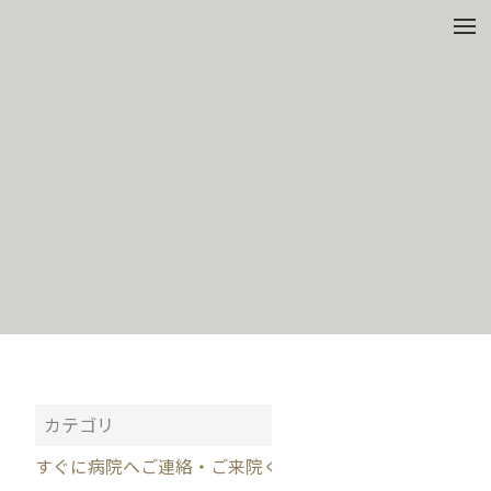
t
o
g
g
l
e
n
a
v
i
g
a
t
i
o
n
カテゴリ
すぐに病院へご連絡・ご来院ください（緊急性の高い症状